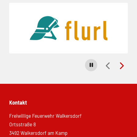
Folie 1 von 5
Carousel stoppen
Kontakt
Freiwillige Feuerwehr Walkersdorf
Ortsstraße 8
3492 Walkersdorf am Kamp