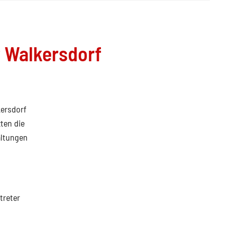
 Walkersdorf
kersdorf
ten die
altungen
treter