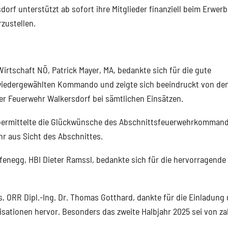
dorf unterstützt ab sofort ihre Mitglieder finanziell beim Erwerb
rzustellen.
rtschaft NÖ, Patrick Mayer, MA, bedankte sich für die gute
wiedergewählten Kommando und zeigte sich beeindruckt von de
er Feuerwehr Walkersdorf bei sämtlichen Einsätzen.
 übermittelte die Glückwünsche des Abschnittsfeuerwehrkomman
r aus Sicht des Abschnittes.
negg, HBI Dieter Ramssl, bedankte sich für die hervorragende
is, ORR Dipl.-Ing. Dr. Thomas Gotthard, dankte für die Einladung
isationen hervor. Besonders das zweite Halbjahr 2025 sei von za