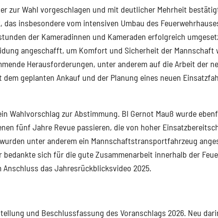
zur Wahl vorgeschlagen und mit deutlicher Mehrheit bestätigt
ck, das insbesondere vom intensiven Umbau des Feuerwehrhause
tsstunden der Kameradinnen und Kameraden erfolgreich umgeset
dung angeschafft, um Komfort und Sicherheit der Mannschaft w
mende Herausforderungen, unter anderem auf die Arbeit der n
t dem geplanten Ankauf und der Planung eines neuen Einsatzfa
in Wahlvorschlag zur Abstimmung. BI Gernot Mauß wurde ebenfa
ngenen fünf Jahre Revue passieren, die von hoher Einsatzbereitsc
e wurden unter anderem ein Mannschaftstransportfahrzeug ange
Er bedankte sich für die gute Zusammenarbeit innerhalb der Feu
 Anschluss das Jahresrückblicksvideo 2025.
stellung und Beschlussfassung des Voranschlags 2026. Neu dari