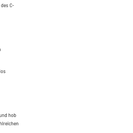
 des C-
n
dos
 und hob
hlreichen