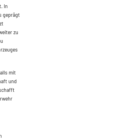
. In
s geprägt
zt
eiter zu
eu
hrzeuges
lls mit
haft und
schafft
erwehr
n