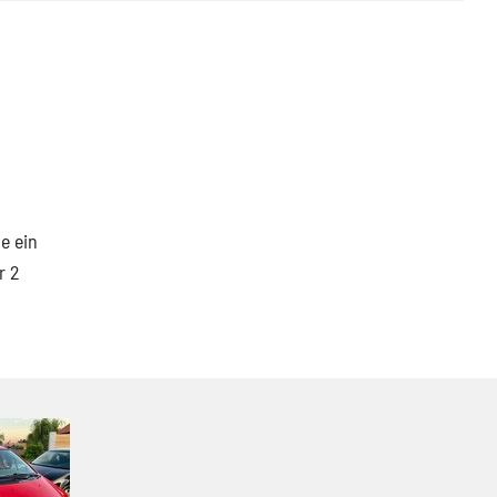
e ein
r 2