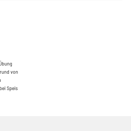
 Übung
grund von
m
bei Speis